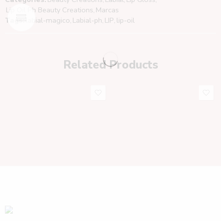
Lip Oil Ph Beauty Creations
,
Marcas
Tags:
labial-magico
,
Labial-ph
,
LIP
,
lip-oil
Related Products