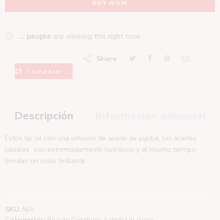
BUY NOW
...
people
are viewing this right now
Share
Comparar
Descripción
Información adicional
Estos lip oil con una infusión de aceite de jojoba, los aceites
labiales son extremadamente nutritivos y al mismo tiempo
brindan un color brillante.
SKU:
N/A
Categories:
Beauty Creations
,
Labial
,
Lip Gloss
,