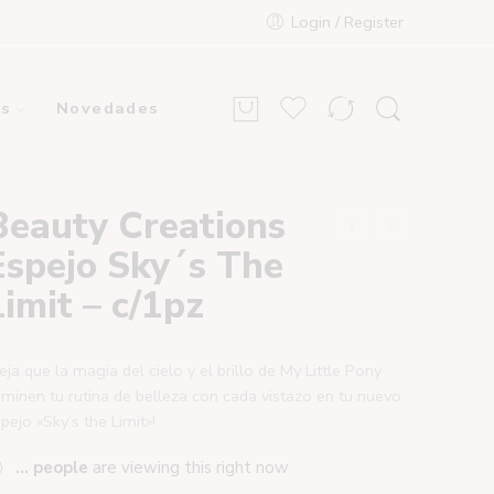
Login / Register
s
Novedades
Beauty Creations
Espejo Sky´s The
Limit – c/1pz
eja que la magia del cielo y el brillo de My Little Pony
uminen tu rutina de belleza con cada vistazo en tu nuevo
pejo «Sky’s the Limit»!
...
people
are viewing this right now