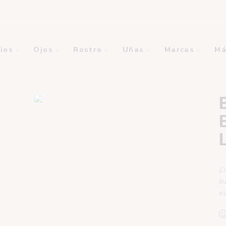
ios
Ojos
Rostro
Uñas
Marcas
Má
¡D
il
es