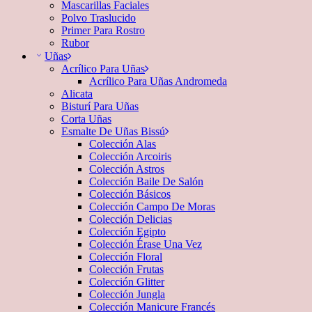
Mascarillas Faciales
Polvo Traslucido
Primer Para Rostro
Rubor
Uñas
Acrílico Para Uñas
Acrílico Para Uñas Andromeda
Alicata
Bisturí Para Uñas
Corta Uñas
Esmalte De Uñas Bissú
Colección Alas
Colección Arcoiris
Colección Astros
Colección Baile De Salón
Colección Básicos
Colección Campo De Moras
Colección Delicias
Colección Egipto
Colección Érase Una Vez
Colección Floral
Colección Frutas
Colección Glitter
Colección Jungla
Colección Manicure Francés