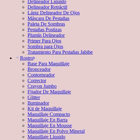
Delineador Líquido
Delineador Retráctil
Lápiz Delineador De Ojos
Máscara De Pestañas
Paleta De Sombras
Pestañas Postizas
Plumín Delineador
Primer Para Ojos
Sombra para Ojos
Tratamiento Para Pestañas Jabibe
Rostro
Base Para Maquillaje
Bronceador
Contorneador
Corrector
Crayon Jumbo
Fijador De Maquillaje
Glitter
Iluminador
Kit de Maquillaje
Maquillaje Compacto
Maquillaje En Barra
Maquillaje En Mousse
Maquillaje En Polvo Mineral
Maquillaje Líquido