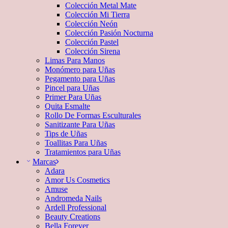
Colección Metal Mate
Colección Mi Tierra
Colección Neón
Colección Pasión Nocturna
Colección Pastel
Colección Sirena
Limas Para Manos
Monómero para Uñas
Pegamento para Uñas
Pincel para Uñas
Primer Para Uñas
Quita Esmalte
Rollo De Formas Esculturales
Sanitizante Para Uñas
Tips de Uñas
Toallitas Para Uñas
Tratamientos para Uñas
Marcas
Adara
Amor Us Cosmetics
Amuse
Andromeda Nails
Ardell Professional
Beauty Creations
Bella Forever