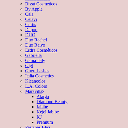
Bissú Cosméticos
By Apple
Cala
Celavi
Curtis
Dapop
DUO
Duo Rachel
Duo Raiyo
Esdra Cosméticos
Gabriella
Gama Italy
Gigi
Gugu Lashes
Italia Cosmetics
Kleancolor
L.A. Colors
Maravilla
Alarga
Diamond Beauty
Jabibe
Kejel Jabibe
KJ
Premium
Pestañas Bliss