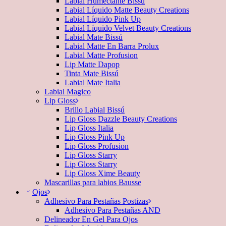
Labial Humectante Bissú
Labial Líquido Matte Beauty Creations
Labial Líquido Pink Up
Labial Líquido Velvet Beauty Creations
Labial Mate Bissú
Labial Matte En Barra Prolux
Labial Matte Profusion
Lip Matte Dapop
Tinta Mate Bissú
Labial Mate Italia
Labial Magico
Lip Gloss
Brillo Labial Bissú
Lip Gloss Dazzle Beauty Creations
Lip Gloss Italia
Lip Gloss Pink Up
Lip Gloss Profusion
Lip Gloss Starry
Lip Gloss Starry
Lip Gloss Xime Beauty
Mascarillas para labios Bausse
Ojos
Adhesivo Para Pestañas Postizas
Adhesivo Para Pestañas AND
Delineador En Gel Para Ojos