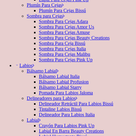
Plumín Para Cejas
Plumín Para Cejas Bissú
Sombra para Cejas
Sombra Para Cejas Adara
Sombra Para Cejas Amor Us
Sombra Para Cejas Amuse
Sombra Para Cejas Beauty Creations
Sombra Para Ceja Bissú
Sombra Para Cejas Italia
Sombra Para Cejas Malibu
Sombra Para Cejas Pink Up
Labios
Bálsamo Labial
Bálsamo Labial Italia
Bálsamo Labial Profusion
Bálsamo Labial Starry
Pomada Para Labios Jaloma
Delineadores para Labios
Delineador Retráctil Para Labios Bissú
Tintaline Labios Bissú
Delineador Para Labios Italia
Labial
Crayón Para Labios Pink Up
Labial En Barra Beauty Creations