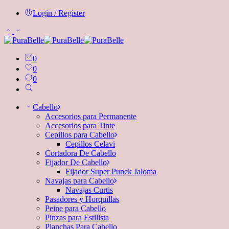
Login / Register
0
0
0
Cabello
Accesorios para Permanente
Accesorios para Tinte
Cepillos para Cabello
Cepillos Celavi
Cortadora De Cabello
Fijador De Cabello
Fijador Super Punck Jaloma
Navajas para Cabello
Navajas Curtis
Pasadores y Horquillas
Peine para Cabello
Pinzas para Estilista
Planchas Para Cabello