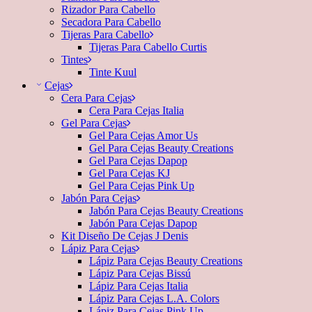
Rizador Para Cabello
Secadora Para Cabello
Tijeras Para Cabello
Tijeras Para Cabello Curtis
Tintes
Tinte Kuul
Cejas
Cera Para Cejas
Cera Para Cejas Italia
Gel Para Cejas
Gel Para Cejas Amor Us
Gel Para Cejas Beauty Creations
Gel Para Cejas Dapop
Gel Para Cejas KJ
Gel Para Cejas Pink Up
Jabón Para Cejas
Jabón Para Cejas Beauty Creations
Jabón Para Cejas Dapop
Kit Diseño De Cejas J Denis
Lápiz Para Cejas
Lápiz Para Cejas Beauty Creations
Lápiz Para Cejas Bissú
Lápiz Para Cejas Italia
Lápiz Para Cejas L.A. Colors
Lápiz Para Cejas Pink Up