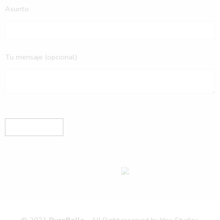
Asunto
Tu mensaje (opcional)
© 2021
PuraBelle
- All Right reserved by
Hex Studios