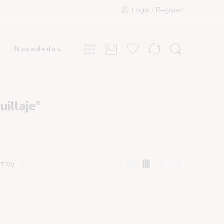
Login / Register
Novedades
illaje”
...
rt by