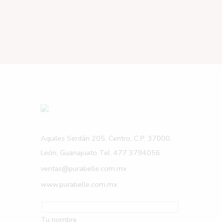
Aquiles Serdán 205, Centro, C.P. 37000,
León, Guanajuato Tel. 477 3794056
ventas@purabelle.com.mx
www.purabelle.com.mx
Tu nombre