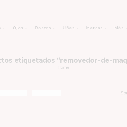
s
Ojos
Rostro
Uñas
Marcas
Más
tos etiquetados “removedor-de-maqu
Home
So