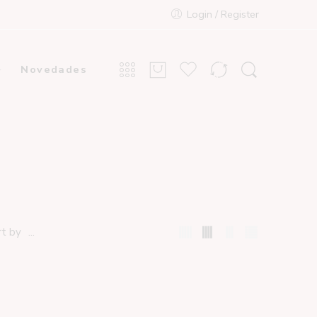
Login / Register
Novedades
...
rt by