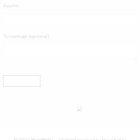
Asunto
Tu mensaje (opcional)
© 2021
PuraBelle
- All Right reserved by
Hex Studios