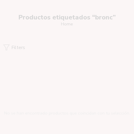
Productos etiquetados “bronc”
Home
Filters
No se han encontrado productos que coincidan con tu selección.