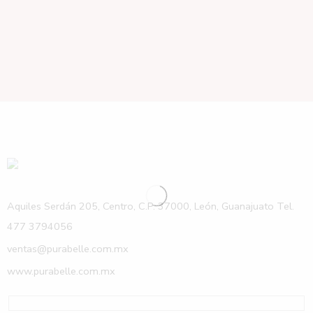
Aquiles Serdán 205, Centro, C.P. 37000, León, Guanajuato Tel.
477 3794056
ventas@purabelle.com.mx
www.purabelle.com.mx